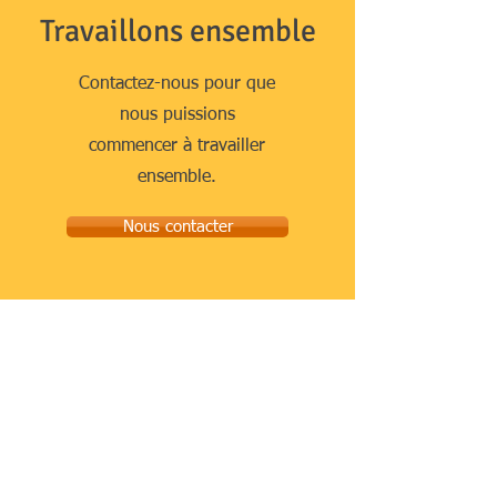
Travaillons ensemble
Contactez-nous pour que
nous puissions
commencer à travailler
ensemble.
Nous contacter
Liens rapides
Accueil
À propos de nous
Notre équipe
Nos services
Les publications
Contacts
Nos services