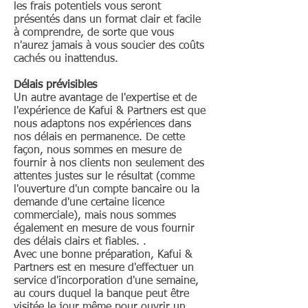
les frais potentiels vous seront
aux employés de l'entreprise.
présentés dans un format clair et facile
Société à Responsabilité Limitée
à comprendre, de sorte que vous
(SARL) Le processus de
n'aurez jamais à vous soucier des coûts
constitution d'une SARL est
cachés ou inattendus.
similaire à celui de la SA - la seule
Délais prévisibles
différence étant le montant
Un autre avantage de l'expertise et de
minimum du capital social, qui
l'expérience de Kafui & Partners est que
dans ce cas est en pratique de 5
nous adaptons nos expériences dans
nos délais en permanence. De cette
000 FCFA, considérant que la
façon, nous sommes en mesure de
valeur minimale pour chaque
fournir à nos clients non seulement des
action est de 5 000 FCFA. Une
attentes justes sur le résultat (comme
SARL est gérée par un ou plusieurs
l'ouverture d'un compte bancaire ou la
demande d'une certaine licence
gérants nommés soit dans les
commerciale), mais nous sommes
statuts, soit à un moment donné
également en mesure de vous fournir
de la vie de la société. Comme une
des délais clairs et fiables. .
Avec une bonne préparation, Kafui &
SA, une SARL peut n'avoir qu'un
Partners est en mesure d'effectuer un
seul actionnaire car elle peut être
service d'incorporation d'une semaine,
créée par une ou plusieurs
au cours duquel la banque peut être
personnes physiques ou morales.
visitée le jour même pour ouvrir un