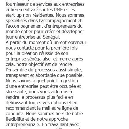
d'une SA nécessite les services
devront fournir leur copie de
souhaitez en savoir plus sur la
fournisseur de services aux entreprises
d'un notaire, qui authentifie
entièrement axé sur les PME et les
passeport et un justificatif de
création d'entreprise à Dakar,
chaque étape. Premièrement, les
start-up non-résidentes. Nous sommes
domicile et devront être identifiés
contactez nos agents de création
spécialisés dans l'accompagnement et
fondateurs de l'entreprise doivent
en personne (appel vidéo) ou
d'entreprise au cas où vous
l'accompagnement d'entrepreneurs du
publier des bulletins
devront fournir des copies
souhaiteriez avoir plus
monde entier pour créer et développer
d'abonnement. Ensuite, au moins
leur entreprise au Sénégal.
légalisées de leurs informations (et
d'informations ou souhaitez même
un quart du capital social doit être
À partir du moment où un entrepreneur
signature). La création d'entreprise
visiter notre bureau à Dakar. Par
nous contacte pour la première fois
libéré avant que les statuts
au Sénégal peut se faire par une
conséquent, Dakar est populaire
pour la création réussie de son
puissent être rédigés. S'il doit y
seule personne. Même si cette
pour la création d'entreprises par
entreprise sénégalaise, et même après
avoir offre au public des actions de
cela, notre objectif est de rendre
personne n'est pas résidente. Une
des industriels et des
la société, il doit y avoir au
l'ensemble du processus aussi simple,
même personne peut agir à la fois
commerçants. Dakar a un excellent
transparent et abordable que possible.
préalable une assemblée générale
comme administrateur et comme
écosystème de start-up.
Nous savons à quel point la gestion
constitutive (l'offre publique
actionnaire.Dans le cas où le
d'une entreprise peut être occupée et
d'actions affecte également le
stressante, nous vous aiderons à
capital social est inférieur à 15 000
rendre le processus plus facile en
nombre de commissaires aux
EUR et que la société est une
définissant toutes vos options et en
comptes requis puisqu'il en faut
société à responsabilité limitée, un
recommandant la meilleure ligne de
deux en cas d'offre publique alors
conduite. Nous sommes fiers de notre
notaire sénégalais ne sera pas
qu'il n'en faut qu'un en cas il n'y a
flexibilité et de notre approche
nécessairement impliqué dans le
entrepreneuriale. En travaillant avec
pas). Une fois les étapes
processus de constitution de la