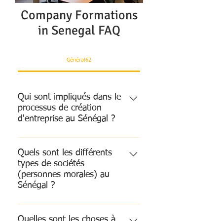
Company Formations
in Senegal FAQ
Général62
Qui sont impliqués dans le
processus de création
d'entreprise au Sénégal ?
Afin de démarrer une entreprise au
Sénégal, vous traiterez avec les
Quels sont les différents
types de sociétés
« organismes »
(personnes morales) au
(gouvernementaux) suivants : Un
Sénégal ?
notaire sénégalais (en cas de
société à responsabilité limitée
Il existe différents types de
sous la forme d'une « Société
sociétés commerciales qui peuvent
Quelles sont les choses à