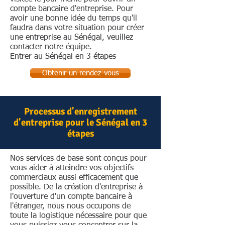
compte bancaire d'entreprise. Pour
Les actionnaires ont le droit de
avoir une bonne idée du temps qu'il
voter sur les décisions, le droit aux
faudra dans votre situation pour créer
dividendes et le droit à
une entreprise au Sénégal, veuillez
l'information sur la société ainsi
contacter notre équipe.
Entrer au Sénégal en 3 étapes
que le droit de contester ces
informations. Les décisions
Obtenir un rendez-vous
collectives sont prises en
assemblées générales annuelles –
qui peuvent être convoquées par
Processus d'enregistrement
des actionnaires représentant au
d'entreprise pour le Sénégal en 3
moins le quart des actions ou sur
étapes
requête en justice d'un actionnaire
individuel – ou par consultations
Nos services de base sont conçus pour
écrites. Lorsque le capital d'une
vous aider à atteindre vos objectifs
commerciaux aussi efficacement que
SARL dépasse 10 millions de FCFA
possible. De la création d'entreprise à
; son chiffre d'affaires annuel est
l'ouverture d'un compte bancaire à
supérieur à 25 millions de FCFA ;
l'étranger, nous nous occupons de
ou elle compte plus de 50 salariés
toute la logistique nécessaire pour que