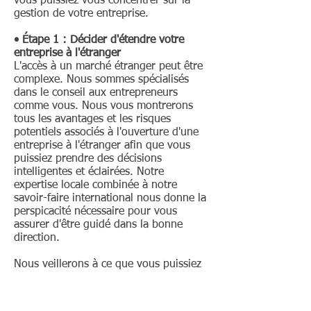
vous puissiez vous concentrer sur la
permanents, la SARL doit avoir au
gestion de votre entreprise.
moins un commissaire aux
comptes. Les conventions conclues
• Étape 1 : Décider d'étendre votre
entre une SARL et un gérant ou un
entreprise à l'étranger
L'accès à un marché étranger peut être
actionnaire peuvent être autorisées
complexe. Nous sommes spécialisés
par une procédure en deux étapes
dans le conseil aux entrepreneurs
au cours de laquelle un rapport
comme vous. Nous vous montrerons
écrit du gérant ou du commissaire
tous les avantages et les risques
potentiels associés à l'ouverture d'une
aux comptes concerné, puis une
entreprise à l'étranger afin que vous
décision est prise par les
puissiez prendre des décisions
actionnaires représentant plus de
intelligentes et éclairées. Notre
expertise locale combinée à notre
la moitié du capital social quant à
savoir-faire international nous donne la
savoir si ou non la convention sera
perspicacité nécessaire pour vous
autorisée. Toutefois, les
assurer d'être guidé dans la bonne
conventions entre la société et un
direction.
actionnaire personne physique ou
Nous veillerons à ce que vous puissiez
un dirigeant dont ce dernier
:
bénéficie, peuvent être tenues
• Décider de la meilleure structure
pour nulles ou nulles. SOCIÉTÉS À
d'entreprise pour vos besoins