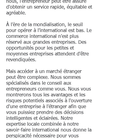
nous, l'entrepreneur peut être assuré
précédentes franchies, l'entreprise
société.
d'obtenir un service rapide, équitable et
doit alors être immatriculée auprès
agréable.
d'un RCCM (Registre du Commerce
À l'ère de la mondialisation, le seuil
et du Crédit Mobilier) local.
pour opérer à l'international est bas. Le
Lorsque la société a été
commerce international n'est plus
enregistrée, un avis doit être placé
réservé aux grandes entreprises. Des
dans une revue ou un journal
opportunités pour les petites et
moyennes entreprises attendent d'être
juridique national approprié. Une
revendiquées.
SA peut être gérée soit par un
directeur général, soit par un
Mais accéder à un marché étranger
conseil d'administration. Le facteur
peut être complexe. Nous sommes
spécialisés dans le conseil aux
déterminant de la forme de gestion
entrepreneurs comme vous. Nous vous
adoptée est le nombre
montrerons tous les avantages et les
d'actionnaires de la société ; une
risques potentiels associés à l'ouverture
d'une entreprise à l'étranger afin que
société avec trois actionnaires ou
vous puissiez prendre des décisions
plus doit avoir un conseil
intelligentes et éclairées. Notre
d'administration. Les règles de
expertise locale combinée à notre
gestion d'une SA sont précisées
savoir-faire international nous donne la
perspicacité nécessaire pour vous
dans l'Acte Uniforme. Les droits