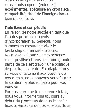
sont assistés par l'un de nos
celui de la constitution car au
consultants experts (externes)
moins le quart du montant des
expérimentés, spécialisé en droit fiscal,
actions doit être payé à la suite
comptabilité, droit de l'immigration et
duquel une déclaration notariée
bien plus encore.
des souscriptions doit être faite.
Frais fixes et compétitifs
Une SA devant avoir un capital
En raison de notre succès en tant que
minimum de 10 millions de FCFA
l'un des principaux agents
(et 100 millions de FCFA si elle
d'incorporation au Sénégal, nous
sommes en mesure de viser le
envisage de faire appel public à
leadership en matière de coûts.
l'épargne), toute réduction de son
Nous visons à offrir une expérience
capital social ne peut se traduire
client positive et réussie et une grande
par un capital inférieur à ce
partie de cela est d'avoir une politique
de prix transparente. En adaptant nos
montant. Aux termes de l'Acte
services directement aux besoins de
Uniforme, une SA ne peut acheter
nos clients, nous pouvons vous fournir
ses propres actions directement ou
la solution la plus rentable pour vos
besoins.
par l'intermédiaire d'un tiers.
Pour assurer une transparence totale,
Cependant, il existe des exceptions
nous vous informerons toujours au
à cela en vertu de la loi, y compris
début du processus de tous les coûts
lorsque les actions sont attribuées
fixes et variables de nos services. Tous