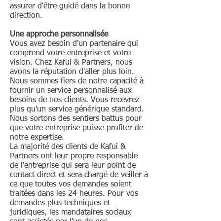
assurer d'être guidé dans la bonne
détenus par les actionnaires
direction.
reflètent le montant de leurs
actions. Les personnes physiques
Une approche personnalisée
Vous avez besoin d'un partenaire qui
comme les personnes morales
comprend votre entreprise et votre
peuvent être actionnaires d'une
vision. Chez Kafui & Partners, nous
SA. L'Acte uniforme laisse une
avons la réputation d'aller plus loin.
assez grande liberté en permettant
Nous sommes fiers de notre capacité à
fournir un service personnalisé aux
aux SA de créer d'autres types de
besoins de nos clients. Vous recevrez
valeurs mobilières que les actions,
plus qu'un service générique standard.
à savoir les obligations et les
Nous sortons des sentiers battus pour
valeurs mobilières hybrides. La
que votre entreprise puisse profiter de
notre expertise.
décision d'augmenter le capital
La majorité des clients de Kafui &
social d'une SA ne peut être prise
Partners ont leur propre responsable
qu'en assemblée générale
de l'entreprise qui sera leur point de
contact direct et sera chargé de veiller à
(extraordinaire) (et il en est de
ce que toutes vos demandes soient
même pour toute décision de
traitées dans les 24 heures. Pour vos
réduction du capital social). Le
demandes plus techniques et
processus est assez similaire à
juridiques, les mandataires sociaux